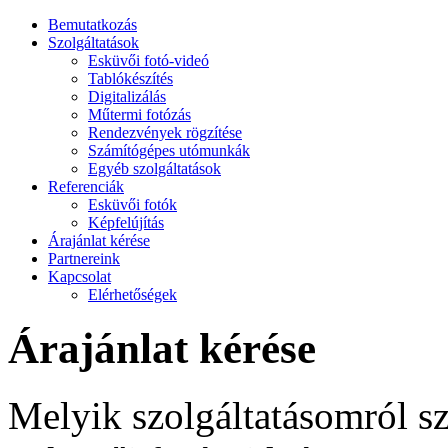
Bemutatkozás
Szolgáltatások
Esküvői fotó-videó
Tablókészítés
Digitalizálás
Műtermi fotózás
Rendezvények rögzítése
Számítógépes utómunkák
Egyéb szolgáltatások
Referenciák
Esküvői fotók
Képfelújítás
Árajánlat kérése
Partnereink
Kapcsolat
Elérhetőségek
Árajánlat kérése
Melyik szolgáltatásomról sz